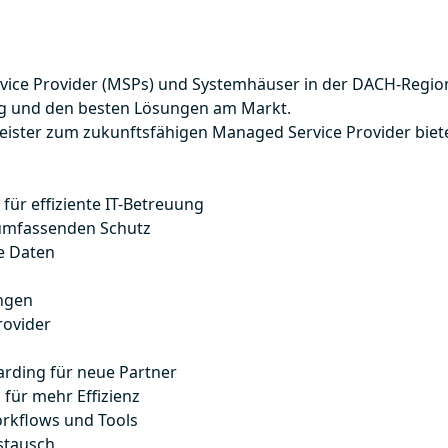
rvice Provider (MSPs) und Systemhäuser in der DACH-Regio
ng und den besten Lösungen am Markt.
leister zum zukunftsfähigen Managed Service Provider biet
ür effiziente IT-Betreuung
 umfassenden Schutz
e Daten
ngen
rovider
arding für neue Partner
 für mehr Effizienz
orkflows und Tools
stausch