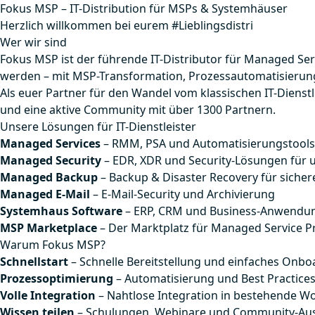
Fokus MSP – IT-Distribution für MSPs & Systemhäuser
Herzlich willkommen bei eurem #Lieblingsdistri
Wer wir sind
Fokus MSP ist der führende IT-Distributor für Managed Se
werden – mit MSP-Transformation, Prozessautomatisieru
Als euer Partner für den Wandel vom klassischen IT-Dienst
und eine aktive Community mit über 1300 Partnern.
Unsere Lösungen für IT-Dienstleister
Managed Services
– RMM, PSA und Automatisierungstools f
Managed Security
– EDR, XDR und Security-Lösungen für
Managed Backup
– Backup & Disaster Recovery für sicher
Managed E-Mail
– E-Mail-Security und Archivierung
Systemhaus Software
– ERP, CRM und Business-Anwendu
MSP Marketplace
– Der Marktplatz für Managed Service P
Warum Fokus MSP?
Schnellstart
– Schnelle Bereitstellung und einfaches Onbo
Prozessoptimierung
– Automatisierung und Best Practices
Volle Integration
– Nahtlose Integration in bestehende W
Wissen teilen
– Schulungen, Webinare und Community-Au